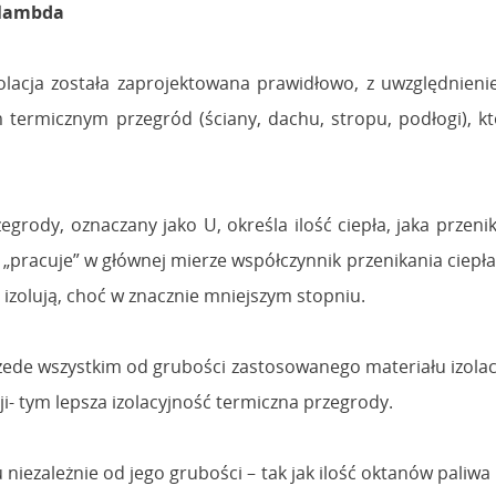
i lambda
lacja została zaprojektowana prawidłowo, z uwzględnieni
 termicznym przegród (ściany, dachu, stropu, podłogi), k
zegrody, oznaczany jako U, określa ilość ciepła, jaka prze
„pracuje” w głównej mierze współczynnik przenikania ciepła 
 izolują, choć w znacznie mniejszym stopniu.
rzede wszystkim od grubości zastosowanego materiału izola
i- tym lepsza izolacyjność termiczna przegrody.
iezależnie od jego grubości – tak jak ilość oktanów paliwa 