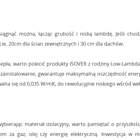
ągnąć można, łącząc grubość i niską lambdę. Jeśli chodzi
cie, 20cm dla ścian zewnętrznych i 30 cm dla dachów.
ciepła, warto polecić produkty ISOVER z rodziny Low-Lambda
 zainstalowanie, gwarantuje maksymalną oszczędność energi
waha się od 0,035 W/mK, do rewolucyjnie niskiego wśród we
 wybierając materiał izolacyjny, warto pamiętać o przyszłoś
m za gaz, olej czy energię elektryczną. Inwestycja w m