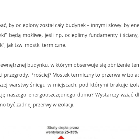
bać, by ocieplony został cały budynek – innymi słowy: by en
ki” będą możliwe, jeśli np. ocieplimy fundamenty i ściany
”, jak tzw. mostki termiczne.
 zewnętrznej budynku, w którym obserwuje się obniżenie te
przegrody. Prościej? Mostek termiczny to przerwa w izolacji
zej warstwy śniegu w miejscach, pod którymi brakuje izol
lację naszego energooszczędnego domu? Wystarczy wziąć dł
 być żadnej przerwy w izolacji.