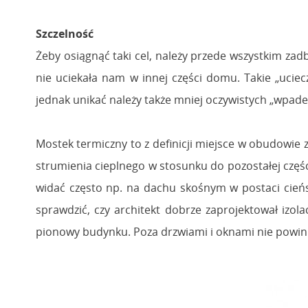
Szczelność
Żeby osiągnąć taki cel, należy przede wszystkim zad
nie uciekała nam w innej części domu. Takie „uciecz
jednak unikać należy także mniej oczywistych „wpadek
Mostek termiczny to z definicji miejsce w obudowie
strumienia cieplnego w stosunku do pozostałej części 
widać często np. na dachu skośnym w postaci cieńs
sprawdzić, czy architekt dobrze zaprojektował izo
pionowy budynku. Poza drzwiami i oknami nie powinno