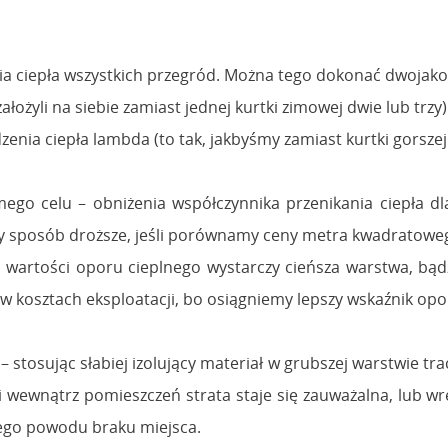
nia ciepła wszystkich przegród. Można tego dokonać dwojako
założyli na siebie zamiast jednej kurtki zimowej dwie lub trzy)
nia ciepła lambda (to tak, jakbyśmy zamiast kurtki gorszej j
o celu – obniżenia współczynnika przenikania ciepła dla 
y sposób droższe, jeśli porównamy ceny metra kwadratoweg
j wartości oporu cieplnego wystarczy cieńsza warstwa, bądź
w kosztach eksploatacji, bo osiągniemy lepszy wskaźnik opo
stosując słabiej izolujący materiał w grubszej warstwie traci
cji wewnątrz pomieszczeń strata staje się zauważalna, lub
znego powodu braku miejsca.