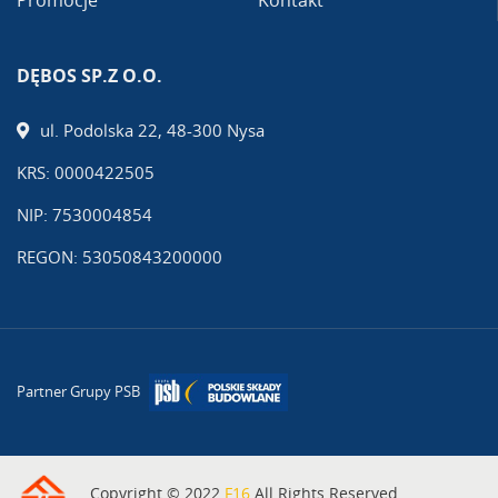
Promocje
Kontakt
DĘBOS SP.Z O.O.
ul. Podolska 22, 48-300 Nysa
KRS: 0000422505
NIP: 7530004854
REGON: 53050843200000
Partner Grupy PSB
Copyright © 2022
F16
All Rights Reserved.