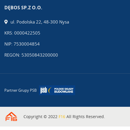
DĘBOS SP.Z O.O.
ul. Podolska 22, 48-300 Nysa
KRS: 0000422505
NIP: 7530004854
REGON: 53050843200000
Partner Grupy PSB
Copyright © 2022
F16
All Rights Reserved.