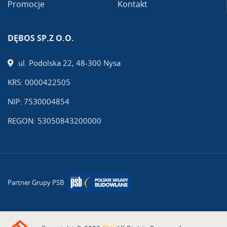
Promocje
Kontakt
DĘBOS SP.Z O.O.
ul. Podolska 22, 48-300 Nysa
KRS: 0000422505
NIP: 7530004854
REGON: 53050843200000
Partner Grupy PSB