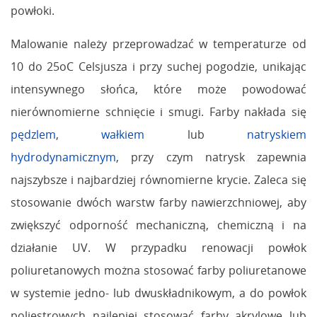
powłoki.
Malowanie należy przeprowadzać w temperaturze od
10 do 25oC Celsjusza i przy suchej pogodzie, unikając
intensywnego słońca, które może powodować
nierównomierne schnięcie i smugi. Farby nakłada się
pędzlem
,
wałkiem
lub
natryskiem
hydrodynamicznym
, przy czym natrysk zapewnia
najszybsze i najbardziej równomierne krycie. Zaleca się
stosowanie dwóch warstw farby nawierzchniowej, aby
zwiększyć odporność mechaniczną, chemiczną i na
działanie UV. W przypadku renowacji powłok
poliuretanowych można stosować farby poliuretanowe
w systemie jedno- lub dwuskładnikowym, a do powłok
poliestrowych najlepiej stosować farby akrylowe lub