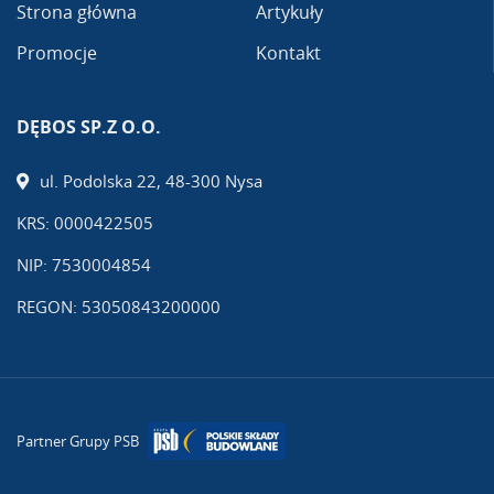
Strona główna
Artykuły
Promocje
Kontakt
DĘBOS SP.Z O.O.
ul. Podolska 22, 48-300 Nysa
KRS: 0000422505
NIP: 7530004854
REGON: 53050843200000
Partner Grupy PSB