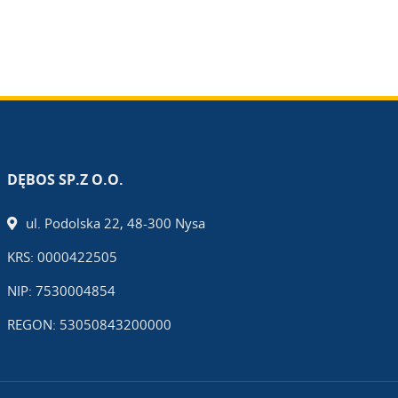
DĘBOS SP.Z O.O.
ul. Podolska 22, 48-300 Nysa
KRS: 0000422505
NIP: 7530004854
REGON: 53050843200000