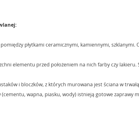
wlanej:
 pomiędzy płytkami ceramicznymi, kamiennymi, szklanymi. Op
chni elementu przed położeniem na nich farby czy lakieru. 
pustaków i bloczków, z których murowana jest ściana w trwał
 (cementu, wapna, piasku, wody) istnieją gotowe zaprawy m