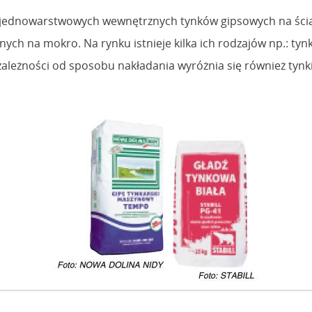
jednowarstwowych wewnętrznych tynków gipsowych na ści
na mokro. Na rynku istnieje kilka ich rodzajów np.: tynki z
zależności od sposobu nakładania wyróżnia się również tyn