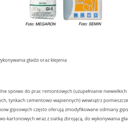
ykonywania gładzi oraz klejenia
lne spoiwo do prac remontowych (uzupełnianie niewielkich u
ych, tynkach cementowo-wapiennych) wewnątrz pomieszczeń.
 spoiw gipsowych często oferują zmodyfikowane odmiany gi
wo-kartonowych wraz z siatką zbrojącą, do wykonywania gł