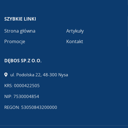
SZYBKIE LINKI
Strona główna
Artykuły
Promocje
Kontakt
DĘBOS SP.Z O.O.
ul. Podolska 22, 48-300 Nysa
KRS: 0000422505
NIP: 7530004854
REGON: 53050843200000