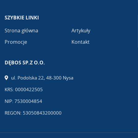
SZYBKIE LINKI
Strona główna
Artykuły
Promocje
Kontakt
DĘBOS SP.Z O.O.
ul. Podolska 22, 48-300 Nysa
KRS: 0000422505
NIP: 7530004854
REGON: 53050843200000