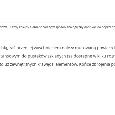
odowej. Każdy kolejny element należy w sposób analogiczny dociskać do poprzed
hlą, zaś przed jej wyschnięciem należy murowaną powierzc
ystansowym do pustaków szklanych (są dostępne w kilku roz
wzdłuż zewnętrznych krawędzi elementów. Końce zbrojenia 