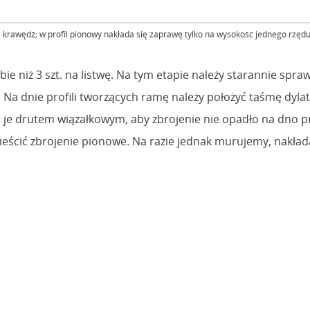
 krawędź; w profil pionowy nakłada się zaprawę tylko na wysokość jednego rzęd
bie niż 3 szt. na listwę. Na tym etapie należy starannie sp
i. Na dnie profili tworzących ramę należy położyć taśmę dyl
 je drutem wiązałkowym, aby zbrojenie nie opadło na dno p
ścić zbrojenie pionowe. Na razie jednak murujemy, nakład