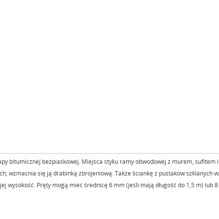
py bitumicznej bezpiaskowej. Miejsca styku ramy obwodowej z murem, sufitem i 
ch; wzmacnia się ją drabinką zbrojeniową. Także ściankę z pustaków szklanych 
jej wysokość. Pręty mogą mieć średnicę 6 mm (jeśli mają długość do 1,5 m) lub