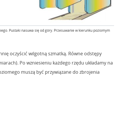
niego. Pustaki nasuwa się od góry. Przesuwanie w kierunku poziomym
hnię oczyścić wilgotną szmatką. Równe odstępy
miarach). Po wzniesieniu każdego rzędu układamy na
poziomego muszą być przywiązane do zbrojenia