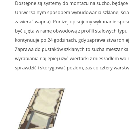
Dostępne są systemy do montażu na sucho, będące r
Uniwersalnym sposobem wybudowania szklanej ścian
zawierać wapna). Poniżej opisujemy wykonanie sposob
być ujęta w ramę obwodową z profili stalowych typu C 
kontynuuje po 24 godzinach, gdy zaprawa stwardnieje
Zaprawa do pustaków szklanych to sucha mieszanka 
wyrabiania najlepiej użyć wiertarki z mieszadłem wo
sprawdzić i skorygować poziom, zaś co cztery warstwy