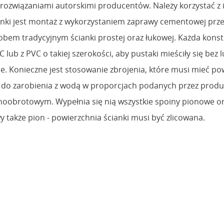
ozwiązaniami autorskimi producentów. Należy korzystać z i
ki jest montaż z wykorzystaniem zaprawy cementowej prze
em tradycyjnym ścianki prostej oraz łukowej. Każda konstru
lub z PVC o takiej szerokości, aby pustaki mieściły się bez 
. Konieczne jest stosowanie zbrojenia, które musi mieć pow
do zarobienia z wodą w proporcjach podanych przez produc
lnoobrotowym. Wypełnia się nią wszystkie spoiny pionowe o
 także pion - powierzchnia ścianki musi być zlicowana.