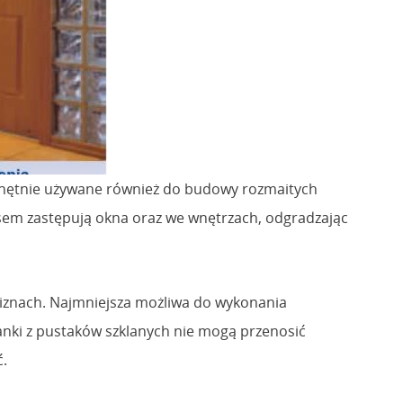
ą chętnie używane również do budowy rozmaitych
asem zastępują okna oraz we wnętrzach, odgradzając
ywiznach. Najmniejsza możliwa do wykonania
anki z pustaków szklanych nie mogą przenosić
ć.