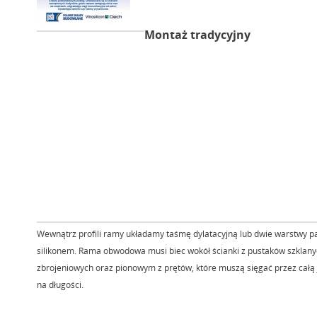
Montaż tradycyjny
Wewnątrz profili ramy układamy taśmę dylatacyjną lub dwie warstwy pa
silikonem. Rama obwodowa musi biec wokół ścianki z pustaków szklany
zbrojeniowych oraz pionowym z prętów, które muszą sięgać przez całą 
na długości.