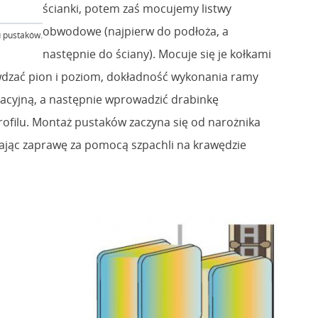
ścianki, potem zaś mocujemy listwy
obwodowe (najpierw do podłoża, a
u pustaków.
następnie do ściany). Mocuje się je kołkami
rawdzać pion i poziom, dokładność wykonania ramy
atacyjną, a następnie wprowadzić drabinkę
rofilu. Montaż pustaków zaczyna się od narożnika
ając zaprawę za pomocą szpachli na krawędzie